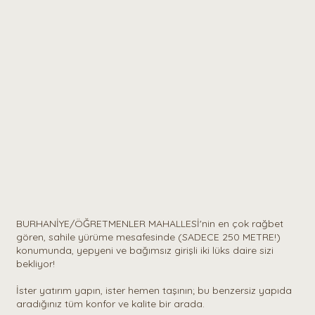
YS ⎪Hayalinizdeki Akdeniz / Ege yaşamı burada başlıyor!
BURHANİYE/ÖĞRETMENLER MAHALLESİ'nin en çok rağbet
gören, sahile yürüme mesafesinde (SADECE 250 METRE!)
konumunda, yepyeni ve bağımsız girişli iki lüks daire sizi
bekliyor!
İster yatırım yapın, ister hemen taşının; bu benzersiz yapıda
aradığınız tüm konfor ve kalite bir arada.