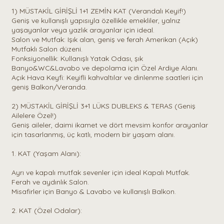
1) MÜSTAKİL GİRİŞLİ 1+1 ZEMİN KAT (Verandalı Keyif!)
Geniş ve kullanışlı yapısıyla özellikle emekliler, yalnız
yaşayanlar veya yazlık arayanlar için ideal.
Salon ve Mutfak: Işık alan, geniş ve ferah Amerikan (Açık)
Mutfaklı Salon düzeni.
Fonksiyonellik: Kullanışlı Yatak Odası, şık
Banyo&WC&Lavabo ve depolama için Özel Ardiye Alanı.
Açık Hava Keyfi: Keyifli kahvaltılar ve dinlenme saatleri için
geniş Balkon/Veranda.
2) MÜSTAKİL GİRİŞLİ 3+1 LÜKS DUBLEKS & TERAS (Geniş
Ailelere Özel!)
Geniş aileler, daimi ikamet ve dört mevsim konfor arayanlar
için tasarlanmış, üç katlı, modern bir yaşam alanı.
1. KAT (Yaşam Alanı):
Ayrı ve kapalı mutfak sevenler için ideal Kapalı Mutfak.
Ferah ve aydınlık Salon.
Misafirler için Banyo & Lavabo ve kullanışlı Balkon.
2. KAT (Özel Odalar):