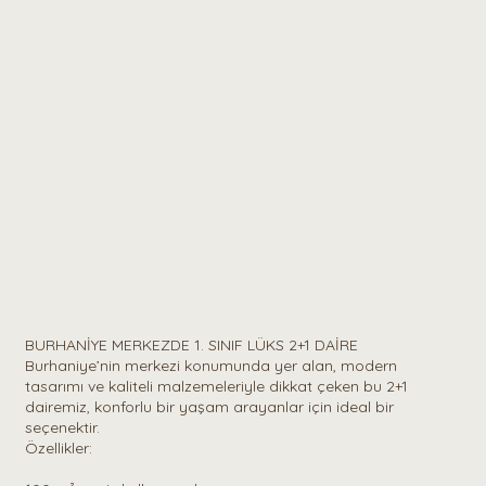
YS ⎪Yalçın Şekerciler İle Yeni Yaşam Alanına Davetlisiniz
BURHANİYE MERKEZDE 1. SINIF LÜKS 2+1 DAİRE
Burhaniye’nin merkezi konumunda yer alan, modern
tasarımı ve kaliteli malzemeleriyle dikkat çeken bu 2+1
dairemiz, konforlu bir yaşam arayanlar için ideal bir
seçenektir.
Özellikler: